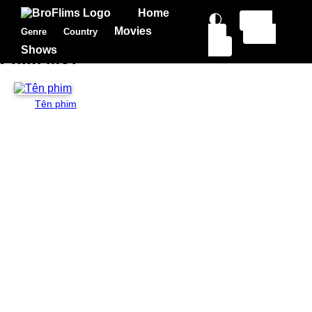
Home
🌓
Sign
Movies
Genre
Country
In
Sign
Up
Shows
Phim Mới
Tên phim